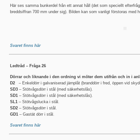
Här ses samma bunkerdel från ett annat håll (det som speciellt efterfråg
breddsiffran 700 mm under sig). Bilden kan som vanligt förstoras med hö
Svaret finns här
Ledtråd – Fråga 26
Dörrar och liknande i den ordning vi möter dem utifrån och in i an
D2
– Enkeldörr i galvaniserad järnplåt (branddörr i fred, öppen vid skyd
SD3
– Stötvågsdörr i stål (med säkerhetslås).
SD1
– Stötvågsdörr i stål (med säkerhetslås).
SL1
– Stötvågslucka i stål.
SD2
– Stötvågsdörr i stål.
GD1
– Gastät dörr i stål.
Svaret finns här