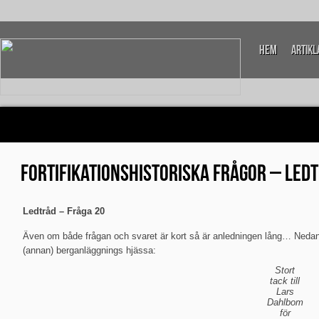
Hem
Artikl
FORTIFIKATIONSHISTORISKA FRÅGOR – LED
Ledtråd – Fråga 20
Även om både frågan och svaret är kort så är anledningen lång… Nedan
(annan) berganläggnings hjässa:
Stort
tack till
Lars
Dahlbom
för