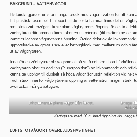
BAKGRUND – VATTENVÅGOR
Historiskt gjordes en stor mängd försök med vågor i vatten för att kunna 
Ett praktiskt exempel: I inloppet till de flesta hamnar finns det en våg
mot stora vattenvågor. Ju smalare vågbrytarens öppning är desto effekt
vågbrytaren där hamnen finns, sker en utspridning (diffraktion) av de
kommer igenom vågbrytarens öppning. Övriga delar av de inkommande v
uppförsbacke av grova sten- eller betongblock med mellanrum och ojämn
ut av vågbrytaren.
Innanför en vågbrytare blir vågorna alltså små och kraftlösa i förhållande
vågbrytaren sker en addition (”superposition”) av inkommande och reflek
kunna ge upphov till dubbelt så höga vågor (förlustfri reflektion vid helt
i och strax innanför vågbrytarens öppning är vattenströmningen stark, 
överraskar många båtägare.
Inkommande plana vågor från havet.
Svaga ci
ana vi
Vågbrytare med 10 m bred öppning vid Vägga 
LUFTSTÖTVÅGOR I ÖVERLJUDSHASTIGHET