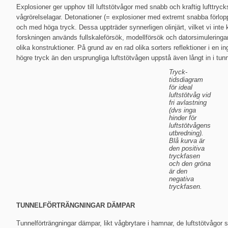
Explosioner ger upphov till luftstötvågor med snabb och kraftig lufttryck
vågrörelselagar. Detonationer (= explosioner med extremt snabba förlopp)
och med höga tryck. Dessa uppträder synnerligen olinjärt, vilket vi inte k
forskningen används fullskaleförsök, modellförsök och datorsimuleringar f
olika konstruktioner. På grund av en rad olika sorters reflektioner i en
högre tryck än den ursprungliga luftstötvågen uppstå även långt in i tun
Tryck-
tidsdiagram
för ideal
luftstötvåg vid
fri avlastning
(dvs inga
hinder för
luftstötvågens
utbredning).
Blå kurva är
den positiva
tryckfasen
och den gröna
är den
negativa
tryckfasen.
TUNNELFÖRTRÄNGNINGAR DÄMPAR
Tunnelförträngningar dämpar, likt vågbrytare i hamnar, de luftstötvågor so