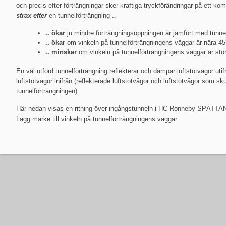
och precis efter förträngningar sker kraftiga tryckförändringar på ett ko
strax efter
en tunnelförträngning ..
.. ökar
ju mindre förträngningsöppningen är jämfört med tunnel
.. ökar
om vinkeln på tunnelförträngningens väggar är nära 45
.. minskar
om vinkeln på tunnelförträngningens väggar är stö
En väl utförd tunnelförträngning reflekterar och dämpar luftstötvågor ut
luftstötvågor inifrån (reflekterade luftstötvågor och luftstötvågor som s
tunnelförträngningen).
Här nedan visas en ritning över ingångstunneln i HC Ronneby SPÄTTAN o
Lägg märke till vinkeln på tunnelförträngningens väggar.