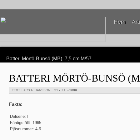
Hem
Art
Batteri Mörtö-Bunsö (MB), 7,5 cm M/57
BATTERI MÖRTÖ-BUNSÖ (MB)
TEXT: LARS A. HANSSON
31 - JUL - 2009
Fakta:
Delserie: I
Färdigställt: 1965
Pjäsnummer: 4-6