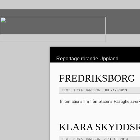
Reportage rörande Uppland
FREDRIKSBORG
TEXT: LARS A. HANSSON
JUL - 17 - 2013
Informationsfilm från Statens Fastighetsver
KLARA SKYDDS
TEXT: LARS A. HANSSON
APR - 18 - 2013