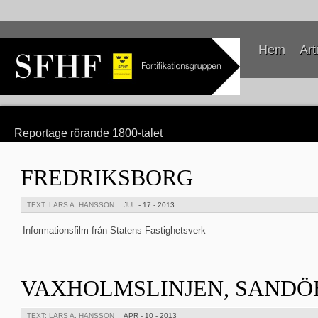
Hem
Art
Reportage rörande 1800-talet
FREDRIKSBORG
TEXT: LARS A. HANSSON
JUL - 17 - 2013
Informationsfilm från Statens Fastighetsverk
VAXHOLMSLINJEN, SANDÖ
TEXT: LARS A. HANSSON
APR - 10 - 2013