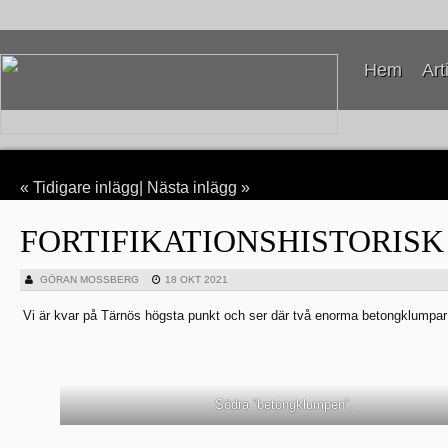
Hem
Art
«
Tidigare inlägg
|
Nästa inlägg
»
FORTIFIKATIONSHISTORISK 
GÖRAN MOSSBERG
18 OKT 2021
Vi är kvar på Tärnös högsta punkt och ser där två enorma betongklumpar f
Södra ”betongklumpen”.