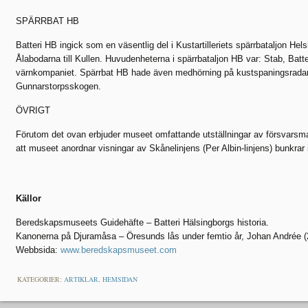
SPÄRRBAT HB
Batteri HB ingick som en väsentlig del i Kustartilleriets spärrbataljon H
Ålabodarna till Kullen. Huvudenheterna i spärrbataljon HB var: Stab, Bat
värnkompaniet. Spärrbat HB hade även medhörning på kustspaningsradar (
Gunnarstorpsskogen.
ÖVRIGT
Förutom det ovan erbjuder museet omfattande utställningar av försvarsma
att museet anordnar visningar av Skånelinjens (Per Albin-linjens) bunkrar 
Källor
Beredskapsmuseets Guidehäfte – Batteri Hälsingborgs historia.
Kanonerna på Djuramåsa – Öresunds lås under femtio år, Johan Andrée (
Webbsida:
www.beredskapsmuseet.com
KATEGORIER:
ARTIKLAR
,
HEMSIDAN