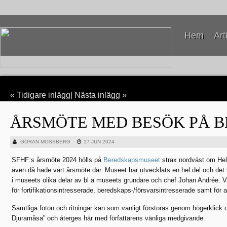
Hem
Art
«
Tidigare inlägg
|
Nästa inlägg
»
ÅRSMÖTE MED BESÖK PÅ 
GÖRAN MOSSBERG
17 JUN 2024
SFHF:s årsmöte 2024 hölls på
Beredskapsmuseet
strax nordväst om Hel
även då hade vårt årsmöte där. Museet har utvecklats en hel del och det 
i museets olika delar av bl a museets grundare och chef Johan Andrée.
för fortifikationsintresserade, beredskaps-/försvarsintresserade samt för 
Samtliga foton och ritningar kan som vanligt förstoras genom högerklick 
Djuramåsa” och återges här med författarens vänliga medgivande.