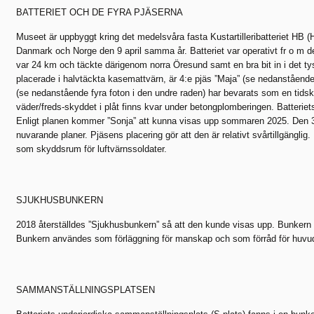
BATTERIET OCH DE FYRA PJÄSERNA
Museet är uppbyggt kring det medelsvåra fasta Kustartilleribatteriet HB (H
Danmark och Norge den 9 april samma år. Batteriet var operativt fr o m de
var 24 km och täckte därigenom norra Öresund samt en bra bit in i det ty
placerade i halvtäckta kasemattvärn, är 4:e pjäs ”Maja” (se nedanstående fy
(se nedanstående fyra foton i den undre raden) har bevarats som en tidsk
väder/freds-skyddet i plåt finns kvar under betongplomberingen. Batteriet
Enligt planen kommer ”Sonja” att kunna visas upp sommaren 2025. Den 3:e
nuvarande planer. Pjäsens placering gör att den är relativt svårtillgängli
som skyddsrum för luftvärnssoldater.
SJUKHUSBUNKERN
2018 återställdes ”Sjukhusbunkern” så att den kunde visas upp. Bunkern
Bunkern användes som förläggning för manskap och som förråd för huvuds
SAMMANSTÄLLNINGSPLATSEN