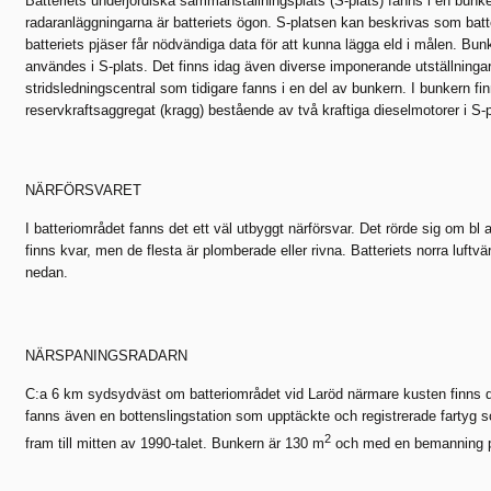
Batteriets underjordiska sammanställningsplats (S-plats) fanns i en bunke
radaranläggningarna är batteriets ögon. S-platsen kan beskrivas som batte
batteriets pjäser får nödvändiga data för att kunna lägga eld i målen. Bunk
användes i S-plats. Det finns idag även diverse imponerande utställningar
stridsledningscentral som tidigare fanns i en del av bunkern. I bunkern fi
reservkraftsaggregat (kragg) bestående av två kraftiga dieselmotorer i S-
NÄRFÖRSVARET
I batteriområdet fanns det ett väl utbyggt närförsvar. Det rörde sig om bl 
finns kvar, men de flesta är plomberade eller rivna. Batteriets norra luf
nedan.
NÄRSPANINGSRADARN
C:a 6 km sydsydväst om batteriområdet vid Laröd närmare kusten finns det
fanns även en bottenslingstation som upptäckte och registrerade fartyg 
2
fram till mitten av 1990-talet. Bunkern är 130 m
och med en bemanning på 