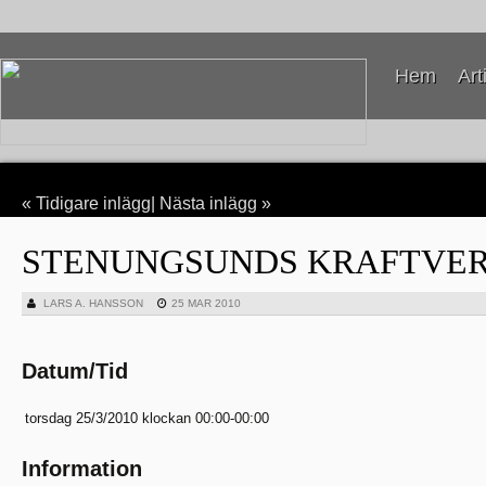
Hem
Art
«
Tidigare inlägg
|
Nästa inlägg
»
STENUNGSUNDS KRAFTVER
LARS A. HANSSON
25 MAR 2010
Datum/Tid
torsdag 25/3/2010 klockan 00:00-00:00
Information